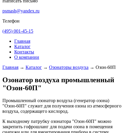
Написать письмо
psmash@yandex.ru
Телефон
(495) 001-45-15
Главная
Каталог
Контакты
О компании
Главная
→
Каталог
→
Озонаторы воздуха
→
Озон-60П
Озонатор воздуха промышленный
"Озон-60П"
Промышленный озонатор воздуха (генератор озона)
"Озон-60П" служит для получения озона из атмосферного
воздуха, содержащего кислород.
К выходному патрубку озонатора "Озон-60П" можно
закрепить гофрошланг для подачи озона в помещения
снаружи или для вмонтирования прибора в систему