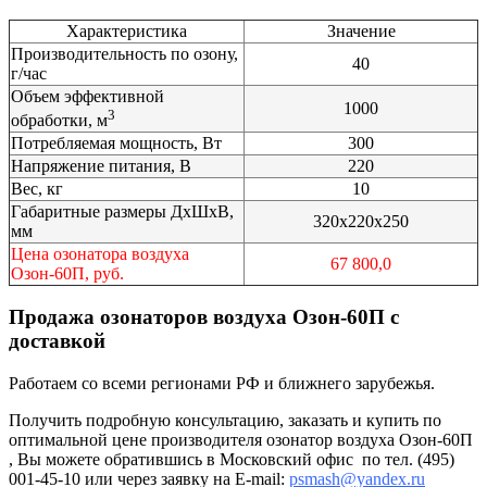
Характеристика
Значение
Производительность по озону,
40
г/час
Объем эффективной
1000
3
обработки, м
Потребляемая мощность, Вт
300
Напряжение питания, В
220
Вес, кг
10
Габаритные размеры ДхШхВ,
320х220х250
мм
Цена озонатора воздуха
67 800,0
Озон-60П, руб.
Продажа озонаторов воздуха Озон-60П с
доставкой
Работаем со всеми регионами РФ и ближнего зарубежья.
Получить подробную консультацию, заказать и купить по
оптимальной цене производителя озонатор воздуха Озон-60П
, Вы можете обратившись в Московский офис по тел. (495)
001-45-10 или через заявку на E-mail:
psmash@yandex.ru