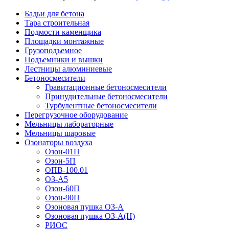
Бадьи для бетона
Тара строительная
Подмости каменщика
Площадки монтажные
Грузоподъемное
Подъемники и вышки
Лестницы алюминиевые
Бетоносмесители
Гравитационные бетоносмесители
Принудительные бетоносмесители
Турбулентные бетоносмесители
Перегрузочное оборудование
Мельницы лабораторные
Мельницы шаровые
Озонаторы воздуха
Озон-01П
Озон-5П
ОПВ-100.01
ОЗ-А5
Озон-60П
Озон-90П
Озоновая пушка ОЗ-А
Озоновая пушка ОЗ-А(Н)
РИОС