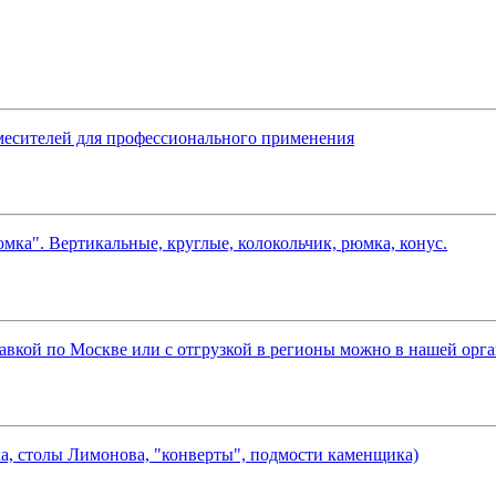
месителей для профессионального применения
мка". Вертикальные, круглые, колокольчик, рюмка, конус.
ставкой по Москве или с отгрузкой в регионы можно в нашей орга
, столы Лимонова, "конверты", подмости каменщика)