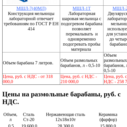
МШЛ-7(40МЛ)
МШЛ-1Т
МШЛ-
Конструкция мельницы
Лабораторная
Двухярус
лабораторной отвечает
шаровая мельница с
лаборатор
требованиям по ГОСТ Р ЕН
подогревом барабана
мельни
414
позволяет
используе
перемалывать и
для устан
одновременно
до четыр
подогревать пробы
барабано
материала
Объем
Объем размольных
размольных
Объем барабана 7 литров.
барабанов, л - 0,5-10
барабанов, л
0,5-10
Цена, руб. с НДС - от 318
Цена, руб. с НДС -
Цена, руб. с
000,0
210 000,0
НДС - 258 7
Цены на размольные барабаны, руб. с
НДС.
Объем,
Сталь
Нержавеющая сталь
Керамика
л
Ст-20
12х18н10т
(фарфор)
0,5
19 600,0
28 300,0
15 800,0