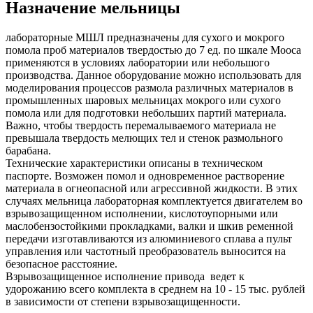
Назначение мельницы
лабораторные МШЛ предназначены для сухого и мокрого
помола проб материалов твердостью до 7 ед. по шкале Мооса
применяются в условиях лаборатории или небольшого
производства. Данное оборудование можно использовать для
моделирования процессов размола различных материалов в
промышленных шаровых мельницах мокрого или сухого
помола или для подготовки небольших партий материала.
Важно, чтобы твердость перемалываемого материала не
превышала твердость мелющих тел и стенок размольного
барабана.
Технические характеристики описаны в техническом
паспорте. Возможен помол и одновременное растворение
материала в огнеопасной или агрессивной жидкости. В этих
случаях мельница лабораторная комплектуется двигателем во
взрывозащищенном исполнении, кислотоупорными или
маслобензостойкими прокладками, валки и шкив ременной
передачи изготавливаются из алюминиевого сплава а пульт
управления или частотный преобразователь выносится на
безопасное расстояние.
Взрывозащищенное исполнение привода ведет к
удорожанию всего комплекта в среднем на 10 - 15 тыс. рублей
в зависимости от степени взрывозащищенности.