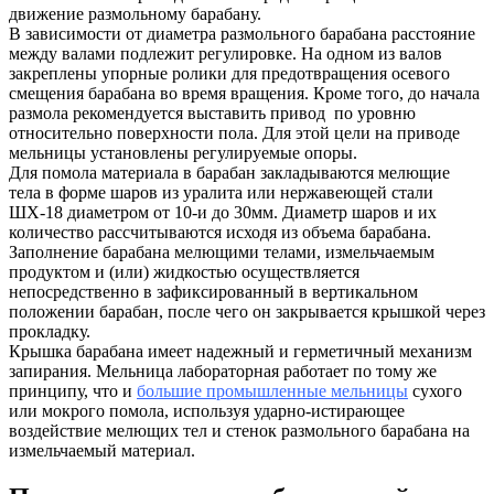
движение размольному барабану.
В зависимости от диаметра размольного барабана расстояние
между валами подлежит регулировке. На одном из валов
закреплены упорные ролики для предотвращения осевого
смещения барабана во время вращения. Кроме того, до начала
размола рекомендуется выставить привод по уровню
относительно поверхности пола. Для этой цели на приводе
мельницы установлены регулируемые опоры.
Для помола материала в барабан закладываются мелющие
тела в форме шаров из уралита или нержавеющей стали
ШХ-18 диаметром от 10-и до 30мм. Диаметр шаров и их
количество рассчитываются исходя из объема барабана.
Заполнение барабана мелющими телами, измельчаемым
продуктом и (или) жидкостью осуществляется
непосредственно в зафиксированный в вертикальном
положении барабан, после чего он закрывается крышкой через
прокладку.
Крышка барабана имеет надежный и герметичный механизм
запирания. Мельница лабораторная работает по тому же
принципу, что и
большие промышленные мельницы
сухого
или мокрого помола, используя ударно-истирающее
воздействие мелющих тел и стенок размольного барабана на
измельчаемый материал.