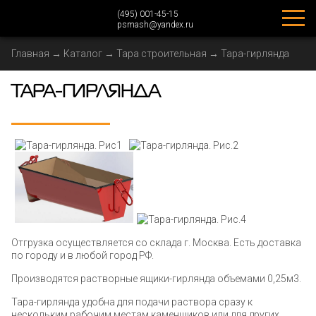
(495) 001-45-15
psmash@yandex.ru
Главная
→
Каталог
→
Тара строительная
→
Тара-гирлянда
ТАРА-ГИРЛЯНДА
Отгрузка осуществляется со склада г. Москва. Есть доставка
по городу и в любой город РФ.
Производятся растворные ящики-гирлянда объемами 0,25м3.
Тара-гирлянда удобна для подачи раствора сразу к
нескольким рабочим местам каменщиков или для других