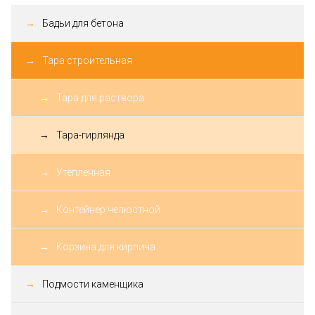
Бадьи для бетона
Тара строительная
Тара для раствора
Тара-гирлянда
Утепленная
Контейнер челюстной
Корзина для кирпича
Подмости каменщика