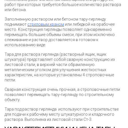
работ при которых требуется большое количество раствора
или бетона.
Заполненную раствором или бетоном тару-гирлянду
поднимают
стреловым краном
или лебедкой на орабочее
место. Конструкция гирлянды позволяет одновременно
перемещать большие объемы смеси, при этом исключено
слеживание и раствор доставляется в готовом к
использованию виде.
Тара для раствора гирлянда (растворный ящик, ящик
штукатура) представляет собой сварную конструкцию из
листовой стали, в верхней части обрамленную
металлическим уголком для улучшения жесткостных
характеристик, на которые установлены 4 строповочные
петли.
Сварная конструкция очень прочная, а строповочные петли
позволяют перемещать тару-гирлянду по строительному
объекту.
Тара под раствор гирлянда используют при строительстве
для подачи к рабочему месту штукатурного и кладочного
раствора. Выполнена из листовой стали Ст-3.