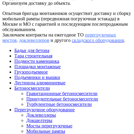
Организуем доставку до объекта.
Опытная бригада монтажников осуществит доставку и сборку
мобильной рампы (передвижная погрузочная эстакада) в
Москве и МО с гарантией и последующим послепродажным
обслуживанием.
Заключаем контракты на ежегодное ТО
перегрузочных
мостов
,
доклевеллеров
и другого
складского оборудования
.
Бадьи для бетона
Тара строительная
Подмости каменщика
Площадки монтажные
Грузоподъемное
Подъемники и вышки
Лестницы алюминиевые
Бетоносмесители
Гравитационные бетоносмесители
Принудительные бетоносмесители
Турбулентные бетоносмесители
Перегрузочное оборудование
Доклевеллеры
Докшелтеры
Мосты перегрузочные
Мобильные рампы